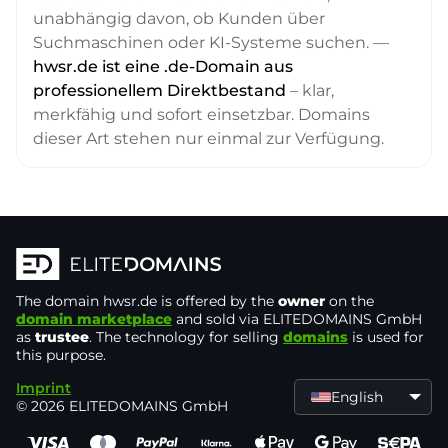
unabhängig davon, ob Kunden über
Suchmaschinen oder KI-Systeme suchen. —
hwsr.de ist eine .de-Domain aus
professionellem Direktbestand
– klar,
merkfähig und sofort einsetzbar. Domains
dieser Art stehen nur einmal zur Verfügung.
The domain
hwsr.de
is offered by the
owner
on the
domain marketplace
and sold via ELITEDOMAINS GmbH
as
trustee
. The technology for selling
domains
is used for
this purpose.
Imprint
English
© 2026 ELITEDOMAINS GmbH