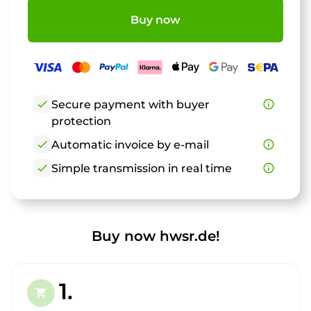
Buy now
check
Secure payment with buyer
info_outline
protection
check
Automatic invoice by e-mail
info_outline
check
Simple transmission in real time
info_outline
Buy now hwsr.de!
1.
shopping_cart