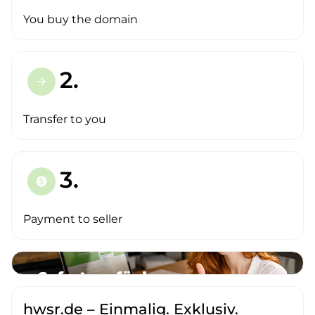
You buy the domain
2.
arrow_forward
Transfer to you
3.
paid
Payment to seller
hwsr.de – Einmalig. Exklusiv.