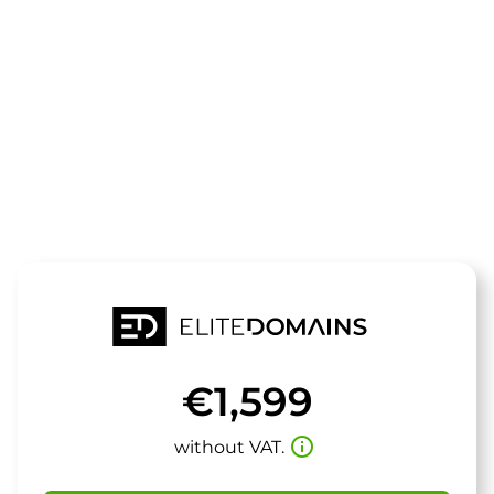
The domain
hwsr.de
is for sale
€1,599
info_outline
without VAT.